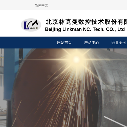
简体中文
北京林克曼数控技术股份有
B
eijing
L
inkman
NC
.
T
ech.
CO
.,
L
td
网站首页
产品中心
行业案例