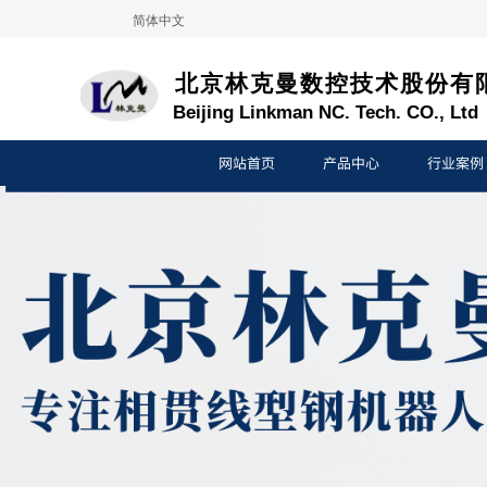
简体中文
北京林克曼数控技术股份有
B
eijing
L
inkman
NC
.
T
ech.
CO
.,
L
td
网站首页
产品中心
行业案例