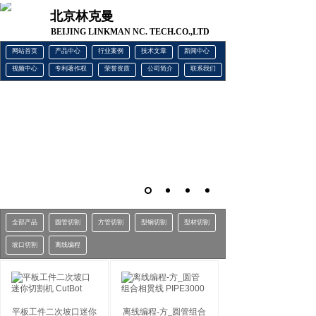
北京林克曼
BEIJING LINKMAN NC. TECH.CO.,LTD
网站首页
产品中心
行业案例
技术文章
新闻中心
视频中心
专利著作权
荣誉资质
公司简介
联系我们
全部产品
圆管切割
方管切割
型钢切割
型材切割
坡口切割
离线编程
平板工件二次坡口迷你
离线编程-方_圆管组合