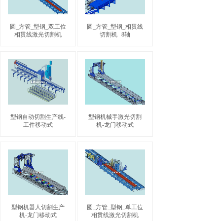
圆_方管_型钢_双工位
圆_方管_型钢_相贯线
相贯线激光切割机
切割机
8轴
型钢自动切割生产线-
型钢机械手激光切割
工件移动式
机-龙门移动式
型钢机器人切割生产
圆_方管_型钢_单工位
机-龙门移动式
相贯线激光切割机