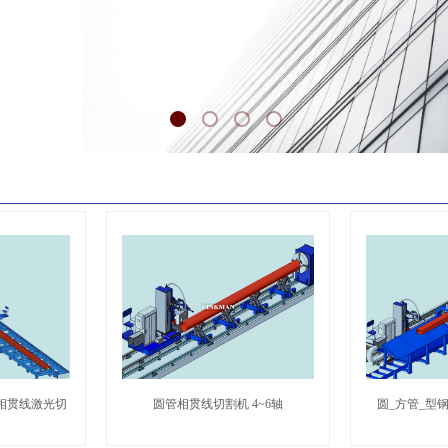
位相贯线激光切
圆管相贯线切割机 4~6轴
圆_方管_型钢