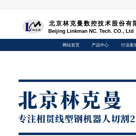
北京林克曼数控技术股份有
B
eijing
L
inkman
NC
.
T
ech.
CO
.,
L
td
网站首页
产品中心
行业案