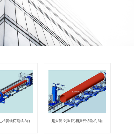
_相贯线切割机 8轴
超大管径(重载)相贯线切割机 6轴